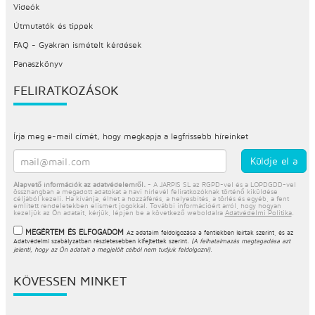
Videók
Útmutatók és tippek
FAQ - Gyakran ismételt kérdések
Panaszkönyv
FELIRATKOZÁSOK
Írja meg e-mail címét, hogy megkapja a legfrissebb híreinket
Alapvető információk az adatvédelemről.
- A JARPIS SL az RGPD-vel és a LOPDGDD-vel
összhangban a megadott adatokat a havi hírlevél feliratkozóknak történő kiküldése
céljából kezeli. Ha kívánja, élhet a hozzáférés, a helyesbítés, a törlés és egyéb, a fent
említett rendeletekben elismert jogokkal. További információért arról, hogy hogyan
kezeljük az Ön adatait, kérjük, lépjen be a következő weboldalra
Adatvédelmi Politika
.
MEGÉRTEM ÉS ELFOGADOM
Az adataim feldolgozása a fentiekben leírtak szerint, és az
Adatvédelmi szabályzatban
részletesebben kifejtettek szerint.
(A felhatalmazás megtagadása azt
jelenti, hogy az Ön adatait a megjelölt célból nem tudjuk feldolgozni).
KÖVESSEN MINKET