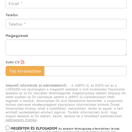
Telefon
Megjegyzések
Subir CV
:
Fájl kiválasztása
Alapvető információk az adatvédelemről.
- A JARPIS SL az RGPD-vel és a
LOPDGDD-vel összhangban a megadott adatokat a nyílt kiválasztási folyamatok
kezelése és az Ön részvételi lehetőségeinek megkönnyítése céljából dolgozza fel.
Adott esetben az Ön személyes adatait a JARPIS SL/vállalatcsoport többi
tagjának is átadjuk. Amennyiben Ön erre felhatalmaz bennünket, a csoporthoz
tartozó szervezet tevékenységével kapcsolatos információkat küldünk Önnek.
Amennyiben kívánja, élhet a hozzáférési, helyesbítési, törlési és egyéb, a fent
említett rendeletekben elismert jogaival. További információért arról, hogy
hogyan kezeljük az Ön adatait, kérjük, keresse fel a következő weboldalunkat
Adatvédelmi Politika
.
MEGÉRTEM ÉS ELFOGADOM
Az adataim feldolgozása a fentiekben leírtak