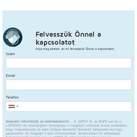
Felvesszük Önnel a
kapcsolatot
Adja meg adatait, és mi felvesszük Önnel a kapcsolatot.
Szám
Email
Telefon
Alapvető információk az adatvédelemről.
- A JARPIS SL az RGPD-vel és a
LOPDGDD-vel összhangban feldolgozza a megadott adatokat annak érdekében,
hogy megválaszolja az ezen űrlapon keresztül felmerült kételyeket és/vagy
panaszokat, és megadja a kért információkat. Amennyiben Ön előzetesen