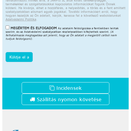
felhatalmazott minket erre, a JARPIS SL által kínált tevékenységgel,
termékekkel és szolgáltatásokkal kapcsolatos információkat fogunk Önnek
küldeni. Ha kívánja, élhet a hozzáférés, a helyesbítés, a törlés és a fent említett
szabályzatokban elismert egyéb jogokkal. További információért arról, hogy
hogyan kezeljük az Ön adatait, kérjük, keresse fel a következő weboldalunkat
Adatvédelmi Politika
.
MEGÉRTEM ÉS ELFOGADOM
Az adataim feldolgozása a fentiekben leírtak
szerint, és az
Adatvédelmi szabályzatban
részletesebben kifejtettek szerint.
(A
felhatalmazás megtagadása azt jelenti, hogy az Ön adatait a megjelölt célból nem
tudjuk feldolgozni).
Küldje el a
Incidensek
Szállítás nyomon követése