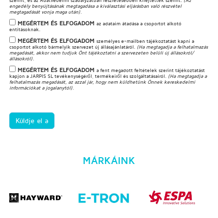
szerint, és az
Adatvédelmi szabályzatban
részletesebben kifejtettek szerint.
(Az
engedély benyújtásának megtagadása a kiválasztási eljárásban való részvétel
megtagadását vonja maga után).
MEGÉRTEM ÉS ELFOGADOM
az adataim átadása a csoportot alkotó
entitásoknak.
MEGÉRTEM ÉS ELFOGADOM
személyes e-mailben tájékoztatást kapni a
csoportot alkotó bármelyik szervezet új állásajánlatáról.
(Ha megtagadja a felhatalmazás
megadását, akkor nem tudjuk Önt tájékoztatni a szervezeten belüli új állásokról/
állásokról).
MEGÉRTEM ÉS ELFOGADOM
a fent megadott feltételek szerint tájékoztatást
kapjon a JARPIS SL tevékenységéről, termékeiről és szolgáltatásairól.
(Ha megtagadja a
felhatalmazás megadását, az azzal jár, hogy nem küldhetünk Önnek kereskedelmi
információkat a jogalanytól).
Küldje el a
MÁRKÁINK