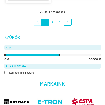
20 de 47 termékek
1
2
3
SZŰRŐK
ÁRA
0 €
70000 €
ALKATEGÓRIA
Kamado The Bastard
MÁRKÁINK