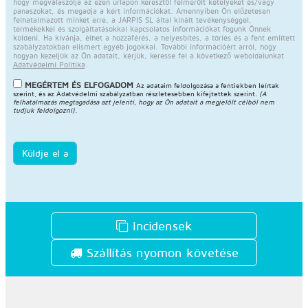
hogy megválaszolja az ezen űrlapon keresztül felmerült kételyeket és/vagy
panaszokat, és megadja a kért információkat. Amennyiben Ön előzetesen
felhatalmazott minket erre, a JARPIS SL által kínált tevékenységgel,
termékekkel és szolgáltatásokkal kapcsolatos információkat fogunk Önnek
küldeni. Ha kívánja, élhet a hozzáférés, a helyesbítés, a törlés és a fent említett
szabályzatokban elismert egyéb jogokkal. További információért arról, hogy
hogyan kezeljük az Ön adatait, kérjük, keresse fel a következő weboldalunkat
Adatvédelmi Politika
.
MEGÉRTEM ÉS ELFOGADOM
Az adataim feldolgozása a fentiekben leírtak
szerint, és az
Adatvédelmi szabályzatban
részletesebben kifejtettek szerint.
(A
felhatalmazás megtagadása azt jelenti, hogy az Ön adatait a megjelölt célból nem
tudjuk feldolgozni).
Küldje el a
Incidensek
Szállítás nyomon követése