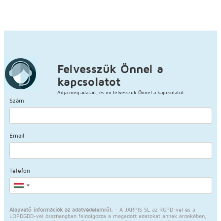
Felvesszük Önnel a
kapcsolatot
Adja meg adatait, és mi felvesszük Önnel a kapcsolatot.
Szám
Email
Telefon
Alapvető információk az adatvédelemről.
- A JARPIS SL az RGPD-vel és a
LOPDGDD-vel összhangban feldolgozza a megadott adatokat annak érdekében,