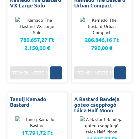
VX Large Solo
Urban Compact
780.657,27 Ft
286.846,16 Ft
2.150,00 €
790,00 €
TERMÉK NÉZZE MEG
TERMÉK NÉZZE MEG
Tanulj Kamado
A Bastard Bandeja
Bastard
goteo cseppfogó
tálca Half Moon
17.791,72 Ft
11.945,87 Ft