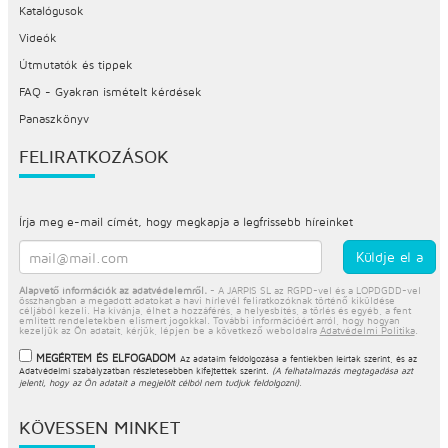
Katalógusok
Videók
Útmutatók és tippek
FAQ - Gyakran ismételt kérdések
Panaszkönyv
FELIRATKOZÁSOK
Írja meg e-mail címét, hogy megkapja a legfrissebb híreinket
Alapvető információk az adatvédelemről.
- A JARPIS SL az RGPD-vel és a LOPDGDD-vel
összhangban a megadott adatokat a havi hírlevél feliratkozóknak történő kiküldése
céljából kezeli. Ha kívánja, élhet a hozzáférés, a helyesbítés, a törlés és egyéb, a fent
említett rendeletekben elismert jogokkal. További információért arról, hogy hogyan
kezeljük az Ön adatait, kérjük, lépjen be a következő weboldalra
Adatvédelmi Politika
.
MEGÉRTEM ÉS ELFOGADOM
Az adataim feldolgozása a fentiekben leírtak szerint, és az
Adatvédelmi szabályzatban
részletesebben kifejtettek szerint.
(A felhatalmazás megtagadása azt
jelenti, hogy az Ön adatait a megjelölt célból nem tudjuk feldolgozni).
KÖVESSEN MINKET