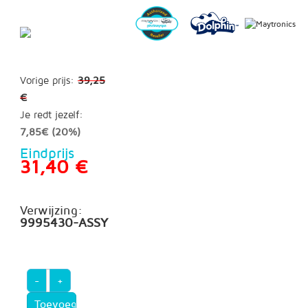
Vorige prijs:
39,25
€
Je redt jezelf:
7,85€ (20%)
Eindprijs
31,40 €
Verwijzing:
9995430-ASSY
-
+