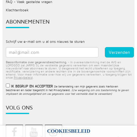
FAQ - Vaak gestelde vragen
Klachtenboek
ABONNEMENTEN
Schrijf uw e-mail om u al ons nieuws te sturen
Basisinformatie over gegevensbescherming.
- In overeenstemming met de AVG en
LOPDGDD zal JARPIS SL de verstrekte gegevens verwerken om een maandelijkse
nieuwsbrief naar abonnees te sturen. U desgewenst het recht uitoefenen op toegang,
rectificatie, verwijdering en andere rechten die in de bovengenoemde voorschriften zijn
erkend. Voor meer informatie over hoe wij uw gegevens verwerken, u toegang krijgen tot
onze
Privacybeleid
.
IK BEGRIJP EN ACCEPTEER
De behandeling van mijn gegevens zoals hierboven
beschreven en nader toegelicht in het
Privacybeleid
.
(Uw weigering om ons toestemming te geven
impliceert de onmogelijkheid om uw gegevens voor het vermelde doel te verwerken)
VOLG ONS
COOKIESBELEID