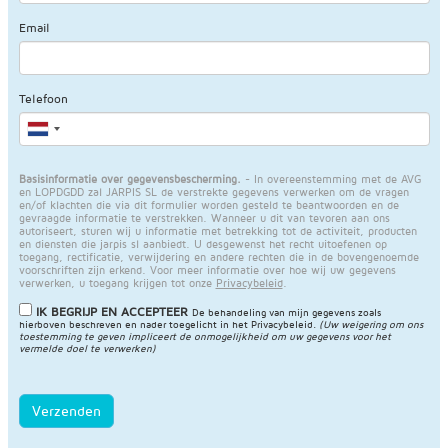
Email
Telefoon
Basisinformatie over gegevensbescherming.
- In overeenstemming met de AVG
en LOPDGDD zal JARPIS SL de verstrekte gegevens verwerken om de vragen
en/of klachten die via dit formulier worden gesteld te beantwoorden en de
gevraagde informatie te verstrekken. Wanneer u dit van tevoren aan ons
autoriseert, sturen wij u informatie met betrekking tot de activiteit, producten
en diensten die jarpis sl aanbiedt. U desgewenst het recht uitoefenen op
toegang, rectificatie, verwijdering en andere rechten die in de bovengenoemde
voorschriften zijn erkend. Voor meer informatie over hoe wij uw gegevens
verwerken, u toegang krijgen tot onze
Privacybeleid
.
IK BEGRIJP EN ACCEPTEER
De behandeling van mijn gegevens zoals
hierboven beschreven en nader toegelicht in het
Privacybeleid
.
(Uw weigering om ons
toestemming te geven impliceert de onmogelijkheid om uw gegevens voor het
vermelde doel te verwerken)
Verzenden