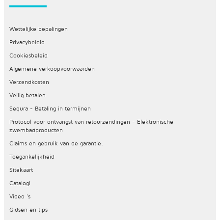
Wettelijke bepalingen
Privacybeleid
Cookiesbeleid
Algemene verkoopvoorwaarden
Verzendkosten
Veilig betalen
Sequra - Betaling in termijnen
Protocol voor ontvangst van retourzendingen - Elektronische
zwembadproducten
Claims en gebruik van de garantie.
Toegankelijkheid
Sitekaart
Catalogi
Video 's
Gidsen en tips