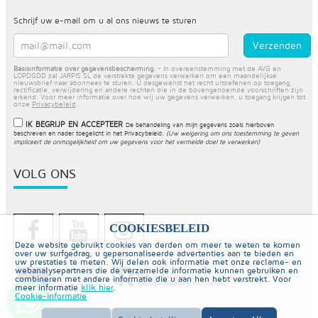
Schrijf uw e-mail om u al ons nieuws te sturen
Basisinformatie over gegevensbescherming.
- In overeenstemming met de AVG en
LOPDGDD zal JARPIS SL de verstrekte gegevens verwerken om een maandelijkse
nieuwsbrief naar abonnees te sturen. U desgewenst het recht uitoefenen op toegang,
rectificatie, verwijdering en andere rechten die in de bovengenoemde voorschriften zijn
erkend. Voor meer informatie over hoe wij uw gegevens verwerken, u toegang krijgen tot
onze
Privacybeleid
.
IK BEGRIJP EN ACCEPTEER
De behandeling van mijn gegevens zoals hierboven
beschreven en nader toegelicht in het
Privacybeleid
.
(Uw weigering om ons toestemming te geven
impliceert de onmogelijkheid om uw gegevens voor het vermelde doel te verwerken)
VOLG ONS
COOKIESBELEID
Deze website gebruikt cookies van derden om meer te weten te komen
over uw surfgedrag, u gepersonaliseerde advertenties aan te bieden en
uw prestaties te meten. Wij delen ook informatie met onze reclame- en
webanalysepartners die de verzamelde informatie kunnen gebruiken en
combineren met andere informatie die u aan hen hebt verstrekt. Voor
meer informatie
klik hier
.
Cookie-informatie