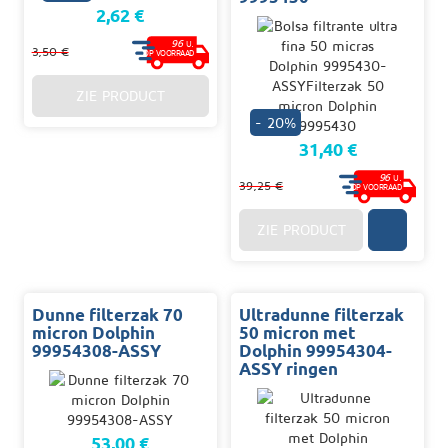
2,62 €
96
U.
3,50 €
OP VOORRAAD
ZIE PRODUCT
- 20%
31,40 €
96
U.
39,25 €
OP VOORRAAD
ZIE PRODUCT
Dunne filterzak 70
Ultradunne filterzak
micron Dolphin
50 micron met
99954308-ASSY
Dolphin 99954304-
ASSY ringen
53,00 €