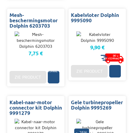
Mesh-
Kabelvloter Dolphin
beschermingsmotor
9995090
Dolphin 6203703
9,90 €
7,75 €
96
U.
OP VOORRAAD
3/10
D.
OP
ZIE PRODUCT
VOORRAAD
ZIE PRODUCT
Kabel-naar-motor
Gele turbinepropeller
connector kit Dolphin
Dolphin 9995269
9991279
- 25%