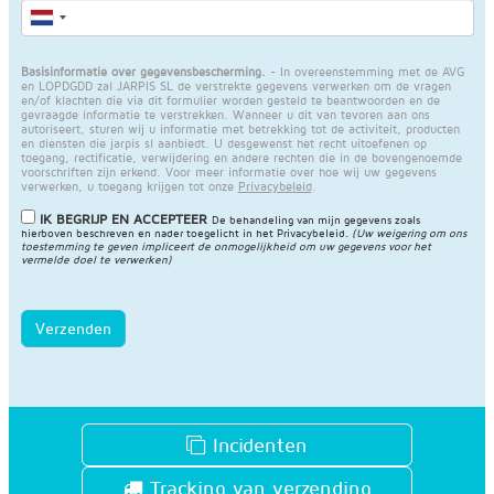
Basisinformatie over gegevensbescherming.
- In overeenstemming met de AVG
en LOPDGDD zal JARPIS SL de verstrekte gegevens verwerken om de vragen
en/of klachten die via dit formulier worden gesteld te beantwoorden en de
gevraagde informatie te verstrekken. Wanneer u dit van tevoren aan ons
autoriseert, sturen wij u informatie met betrekking tot de activiteit, producten
en diensten die jarpis sl aanbiedt. U desgewenst het recht uitoefenen op
toegang, rectificatie, verwijdering en andere rechten die in de bovengenoemde
voorschriften zijn erkend. Voor meer informatie over hoe wij uw gegevens
verwerken, u toegang krijgen tot onze
Privacybeleid
.
IK BEGRIJP EN ACCEPTEER
De behandeling van mijn gegevens zoals
hierboven beschreven en nader toegelicht in het
Privacybeleid
.
(Uw weigering om ons
toestemming te geven impliceert de onmogelijkheid om uw gegevens voor het
vermelde doel te verwerken)
Verzenden
Incidenten
Tracking van verzending