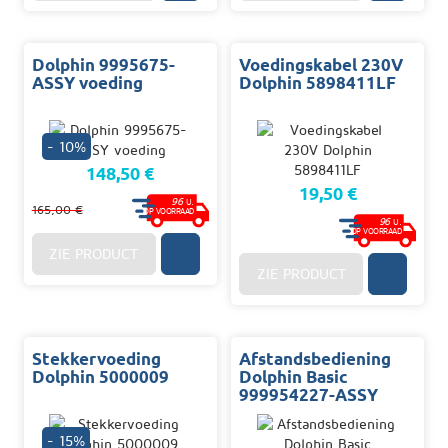
Dolphin 9995675-
Voedingskabel 230V
ASSY voeding
Dolphin 5898411LF
- 10%
148,50 €
19,50 €
96
U.
165,00 €
OP VOORRAAD
96
U.
OP VOORRAAD
ZIE PRODUCT
ZIE PRODUCT
Stekkervoeding
Afstandsbediening
Dolphin 5000009
Dolphin Basic
999954227-ASSY
- 15%