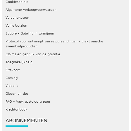
Cookiesbeleid
Algemene verkoopvoorwaarden
Verzendkosten
Veilig betalen
Sequra - Betaling in termijnen
Protocol voor ontvangst van retourzendingen - Elektronische
zwembadproducten
Claims en gebruik van de garantie.
Toegankelijkheid
Sitekaart
Catalogi
Video 's
Gidsen en tips
FAQ - Vaak gestelde vragen
Klachtenboek
ABONNEMENTEN