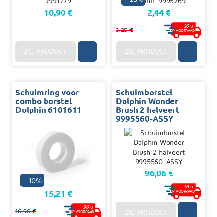
10,90 €
2,44 €
96
U.
3,25 €
OP VOORRAAD
ZIE PRODUCT
ZIE PRODUCT
Schuimring voor
Schuimborstel
combo borstel
Dolphin Wonder
Dolphin 6101611
Brush 2 halveert
9995560-ASSY
96,06 €
- 10%
96
U.
15,21 €
OP VOORRAAD
96
U.
16,90 €
ZIE PRODUCT
OP VOORRAAD