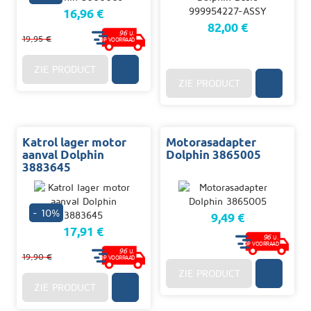
16,96 €
82,00 €
96
U.
19,95 €
OP VOORRAAD
ZIE PRODUCT
ZIE PRODUCT
Katrol lager motor
Motorasadapter
aanval Dolphin
Dolphin 3865005
3883645
- 10%
9,49 €
17,91 €
96
U.
OP VOORRAAD
96
U.
19,90 €
OP VOORRAAD
ZIE PRODUCT
ZIE PRODUCT