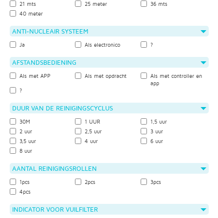
21 mts
25 meter
36 mts
40 meter
ANTI-NUCLEAIR SYSTEEM
Ja
Als electronico
?
AFSTANDSBEDIENING
Als met APP
Als met opdracht
Als met controller en
app
?
DUUR VAN DE REINIGINGSCYCLUS
30M
1 UUR
1,5 uur
2 uur
2,5 uur
3 uur
3,5 uur
4 uur
6 uur
8 uur
AANTAL REINIGINGSROLLEN
1pcs
2pcs
3pcs
4pcs
INDICATOR VOOR VUILFILTER