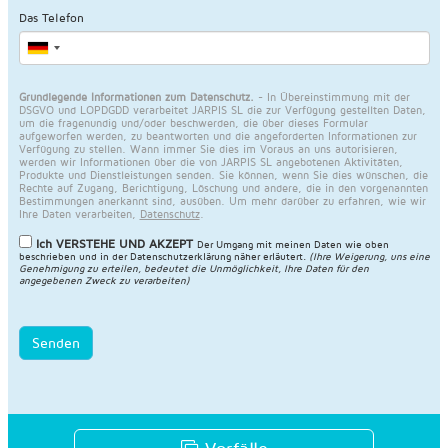
Das Telefon
Grundlegende Informationen zum Datenschutz.
- In Übereinstimmung mit der
DSGVO und LOPDGDD verarbeitet JARPIS SL die zur Verfügung gestellten Daten,
um die fragenundig und/oder beschwerden, die über dieses Formular
aufgeworfen werden, zu beantworten und die angeforderten Informationen zur
Verfügung zu stellen. Wann immer Sie dies im Voraus an uns autorisieren,
werden wir Informationen über die von JARPIS SL angebotenen Aktivitäten,
Produkte und Dienstleistungen senden. Sie können, wenn Sie dies wünschen, die
Rechte auf Zugang, Berichtigung, Löschung und andere, die in den vorgenannten
Bestimmungen anerkannt sind, ausüben. Um mehr darüber zu erfahren, wie wir
Ihre Daten verarbeiten,
Datenschutz
.
Ich VERSTEHE UND AKZEPT
Der Umgang mit meinen Daten wie oben
beschrieben und in der
Datenschutzerklärung näher erläutert
.
(Ihre Weigerung, uns eine
Genehmigung zu erteilen, bedeutet die Unmöglichkeit, Ihre Daten für den
angegebenen Zweck zu verarbeiten)
Senden