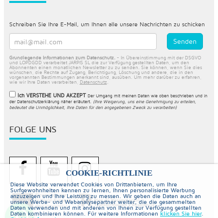
Schreiben Sie Ihre E-Mail, um Ihnen alle unsere Nachrichten zu schicken
Grundlegende Informationen zum Datenschutz.
- In Übereinstimmung mit der DSGVO
und LOPDGDD verarbeitet JARPIS SL die zur Verfügung gestellten Daten, um den
Abonnenten einen monatlichen Newsletter zu zu senden. Sie können, wenn Sie dies
wünschen, die Rechte auf Zugang, Berichtigung, Löschung und andere, die in den
vorgenannten Bestimmungen anerkannt sind, ausüben. Um mehr darüber zu erfahren,
wie wir Ihre Daten verarbeiten,
Datenschutz
.
Ich VERSTEHE UND AKZEPT
Der Umgang mit meinen Daten wie oben beschrieben und in
der
Datenschutzerklärung näher erläutert
.
(Ihre Weigerung, uns eine Genehmigung zu erteilen,
bedeutet die Unmöglichkeit, Ihre Daten für den angegebenen Zweck zu verarbeiten)
FOLGE UNS
COOKIE-RICHTLINIE
Diese Website verwendet Cookies von Drittanbietern, um Ihre
Surfgewohnheiten kennen zu lernen, Ihnen personalisierte Werbung
anzuzeigen und Ihre Leistung zu messen. Wir geben die Daten auch an
unsere Werbe- und Webanalysepartner weiter, die die gesammelten
Daten verwenden und mit anderen von Ihnen zur Verfügung gestellten
Daten kombinieren können. Für weitere Informationen
klicken Sie hier
.