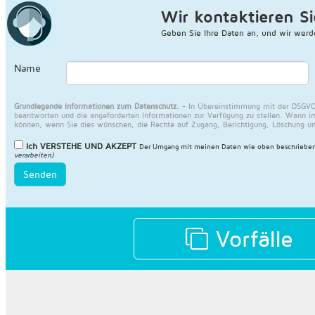
Wir kontaktieren Si
Geben Sie Ihre Daten an, und wir werd
Name
Grundlegende Informationen zum Datenschutz.
- In Übereinstimmung mit der DSGVO 
beantworten und die angeforderten Informationen zur Verfügung zu stellen. Wann im
können, wenn Sie dies wünschen, die Rechte auf Zugang, Berichtigung, Löschung u
Ich VERSTEHE UND AKZEPT
Der Umgang mit meinen Daten wie oben beschrieben
verarbeiten)
Senden
Vorfälle