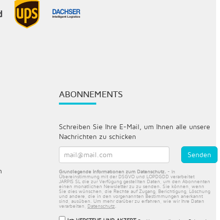
ABONNEMENTS
Schreiben Sie Ihre E-Mail, um Ihnen alle unsere
Nachrichten zu schicken
n
Grundlegende Informationen zum Datenschutz.
- In
Übereinstimmung mit der DSGVO und LOPDGDD verarbeitet
JARPIS SL die zur Verfügung gestellten Daten, um den Abonnenten
einen monatlichen Newsletter zu zu senden. Sie können, wenn
Sie dies wünschen, die Rechte auf Zugang, Berichtigung, Löschung
und andere, die in den vorgenannten Bestimmungen anerkannt
sind, ausüben. Um mehr darüber zu erfahren, wie wir Ihre Daten
verarbeiten,
Datenschutz
.