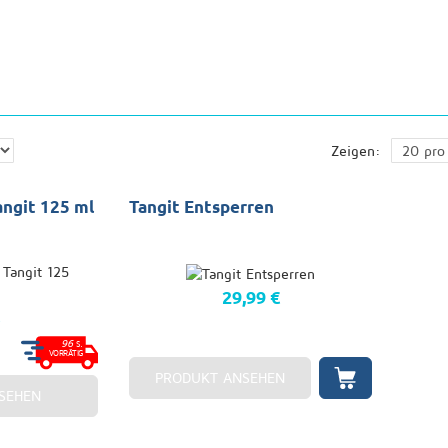
Zeigen:
angit 125 ml
Tangit Entsperren
29,99 €
€
96
S.
VORRÄTIG
PRODUKT ANSEHEN
SEHEN