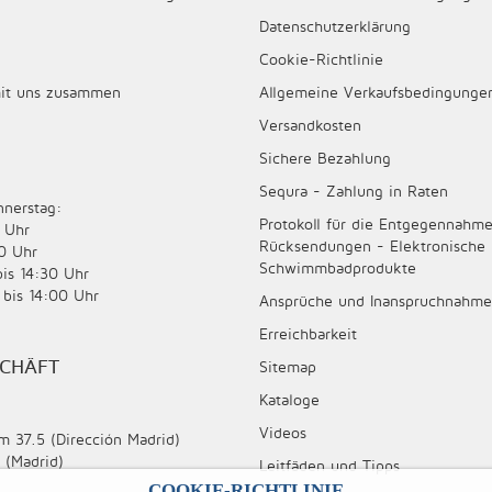
Datenschutzerklärung
Cookie-Richtlinie
mit uns zusammen
Allgemeine Verkaufsbedingunge
Versandkosten
Sichere Bezahlung
Sequra - Zahlung in Raten
nnerstag:
Protokoll für die Entgegennahm
 Uhr
Rücksendungen - Elektronische
0 Uhr
Schwimmbadprodukte
bis 14:30 Uhr
 bis 14:00 Uhr
Ansprüche und Inanspruchnahme 
Erreichbarkeit
SCHÄFT
Sitemap
Kataloge
Videos
m 37.5 (Dirección Madrid)
 (Madrid)
Leitfäden und Tipps
COOKIE-RICHTLINIE