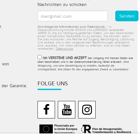
Nachrichten zu schicken
n
Grundlegende Informationen zum Datenschutz.
- In
Übereinstimmung mit der DSGVO und LOPDGDD verarbeitet
JARPIS SL die zur Verfügung gestellten Daten, um den Abonnenten
einen monatlichen Newsletter zu zu senden. Sie können, wenn
Sie dies wünschen, die Rechte auf Zugang, Berichtigung, Löschung
und andere, die in den vorgenannten Bestimmungen anerkannt
sind, ausüben. Um mehr darüber zu erfahren, wie wir Ihre Daten
verarbeiten,
Datenschutz
.
Ich VERSTEHE UND AKZEPT
Der Umgang mit meinen Daten wie
oben beschrieben und in der
Datenschutzerklärung näher erläutert
.
(Ihre
e von
Weigerung, uns eine Genehmigung zu erteilen, bedeutet die
Unmöglichkeit, Ihre Daten für den angegebenen Zweck zu verarbeiten)
FOLGE UNS
der Garantie.