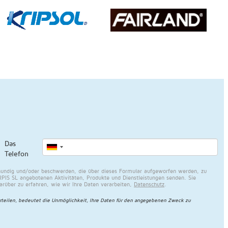
Das
Telefon
undig und/oder beschwerden, die über dieses Formular aufgeworfen werden, zu
PIS SL angebotenen Aktivitäten, Produkte und Dienstleistungen senden. Sie
über zu erfahren, wie wir Ihre Daten verarbeiten,
Datenschutz
.
rteilen, bedeutet die Unmöglichkeit, Ihre Daten für den angegebenen Zweck zu