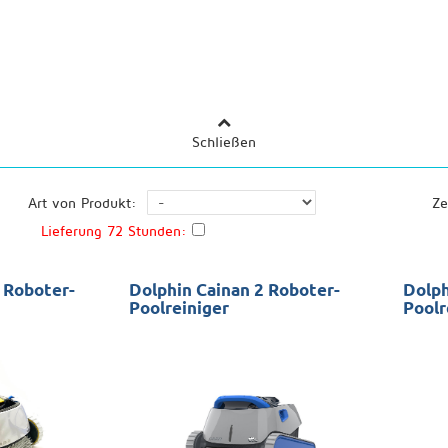
Schließen
Art von Produkt:
Ze
Lieferung 72 Stunden:
 Roboter-
Dolphin Cainan 2 Roboter-
Dolph
Poolreiniger
Poolr
Boden, Wand
Schwimmbäder: 12x6 Clean: Boden,
Schwim
: 3 Jahre
Wand und Wasserlinie Garantie: 2
Wand u
Jahre
Jahre+