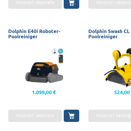
PRODUKT ANSEHEN
PRODUKT ANSEH
Dolphin E40i Roboter-
Dolphin Swash CL
Poolreiniger
Poolreiniger
Pools: 14x7 sauber: Boden-, Wand-
und Wasserleitungsgarantie: 2 Jahre
(Transportwagen, mobile App)
1.099,00 €
524,00
PRODUKT ANSEHEN
PRODUKT ANSEH