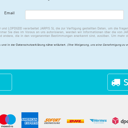
Email
und LOPDGDD verarbeitet JARPIS SL die zur Verfügung gestellten Daten, um die fragen
mer Sie dies im Voraus an uns autorisieren, werden wir Informationen über die von JAR
nd andere, die in den vorgenannten Bestimmungen anerkannt sind, ausüben. Um mehr dar
 und in der
Datenschutzerklärung näher erläutert
.
(Ihre Weigerung, uns eine Genehmigung zu e
S