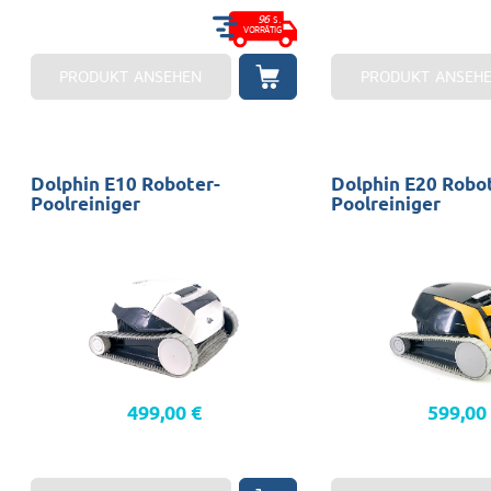
96
S.
VORRÄTIG
PRODUKT ANSEHEN
PRODUKT ANSEH
Dolphin E10 Roboter-
Dolphin E20 Robo
Poolreiniger
Poolreiniger
Pools: 10x5
Schwimmbäder: 10x5 
Sauber: Nur Boden
Boden-und Wandgarant
Garantie: 2 Jahre
499,00 €
599,00