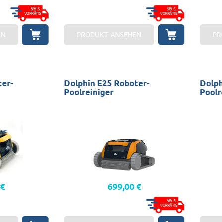
96
96
S.
S.
VORRÄTIG
VORRÄTIG
EN
PRODUKT ANSEHEN
PR
ter-
Dolphin E25 Roboter-
Dolph
Poolreiniger
Poolr
sauber:
Schwimmbäder: 10x5 sauber:
Schwi
ie: 2 Jahre
Boden-und Wandgarantie: 2 Jahre
Boden,
Garant
 €
699,00 €
96
S.
VORRÄTIG