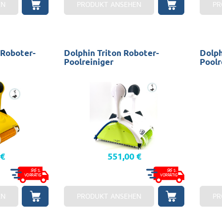
EN
PRODUKT ANSEHEN
PR
 Roboter-
Dolphin Triton Roboter-
Dolph
Poolreiniger
Poolr
 €
551,00 €
96
96
S.
S.
VORRÄTIG
VORRÄTIG
EN
PRODUKT ANSEHEN
PR