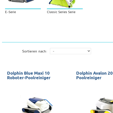
E-Serie
Classic Series Serie
Sortieren nach:
Dolphin Blue Maxi 10
Dolphin Avalon 20
Roboter-Poolreiniger
Poolreiniger
Pools: 10x5
10x5 Pools sauberer 
Sauber: Nur Boden
und Wasserlinie Jahre
Garantie: 3 Jahre