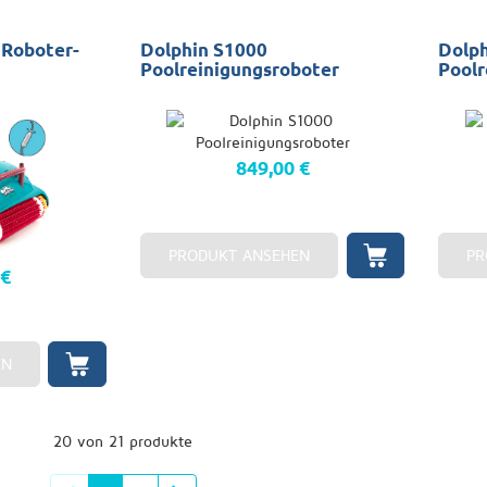
 Roboter-
Dolphin S1000
Dolph
Poolreinigungsroboter
Poolr
849,00 €
PRODUKT ANSEHEN
PR
 €
EN
20 von 21 produkte