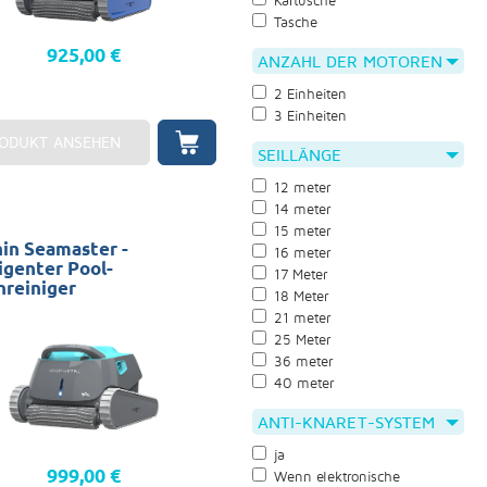
Kartusche
Tasche
925,00 €
ANZAHL DER MOTOREN
2 Einheiten
3 Einheiten
ODUKT ANSEHEN
SEILLÄNGE
12 meter
14 meter
15 meter
in Seamaster -
16 meter
ligenter Pool-
17 Meter
reiniger
18 Meter
mbecken: 14 x 7 Reinigung:
21 meter
 Wände und Wasserlinie
25 Meter
ie: 2 Jahre (Transportwagen,
36 meter
 App)
40 meter
ANTI-KNARET-SYSTEM
ja
999,00 €
Wenn elektronische