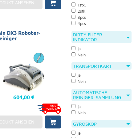
ODUKT ANSEHEN
1stk.
2stk.
3pcs
4pcs
in DX3 Roboter-
DIRTY FILTER-
einiger
INDIKATOR
ja
Nein
TRANSPORTKART
ja
Nein
AUTOMATISCHE
604,00 €
REINIGER-SAMMLUNG
96
S.
ja
VORRÄTIG
Nein
ODUKT ANSEHEN
GYROSKOP
ja