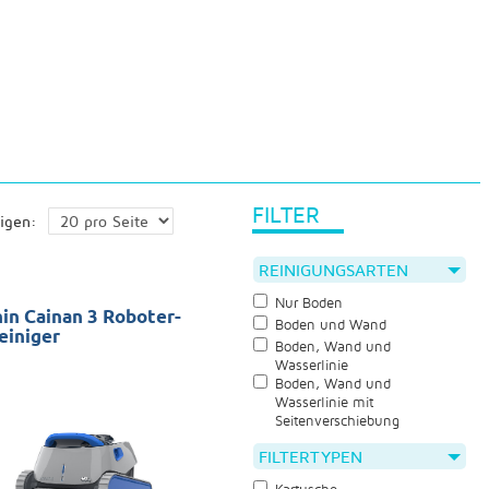
FILTER
igen:
REINIGUNGSARTEN
Nur Boden
in Cainan 3 Roboter-
Boden und Wand
einiger
Boden, Wand und
Wasserlinie
mbäder: 14x7 Clean: Boden,
Boden, Wand und
nd Wasserlinie Garantie: 2
Wasserlinie mit
 ITV
Seitenverschiebung
FILTERTYPEN