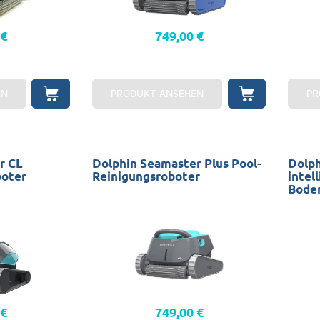
 €
749,00 €
EN
PRODUKT ANSEHEN
PR
r CL
Dolphin Seamaster Plus Pool-
Dolph
boter
Reinigungsroboter
intel
Boden
Schwimmbecken: 12 x 6 m
Schwim
d Wand
Reinigung: Boden, Wände und
Boden,
Wasserlinie
Garant
Garantie: 2 Jahre
mobile
 €
749,00 €