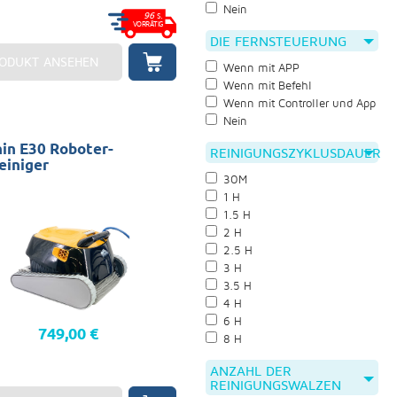
Nein
96
S.
VORRÄTIG
DIE FERNSTEUERUNG
ODUKT ANSEHEN
Wenn mit APP
Wenn mit Befehl
Wenn mit Controller und App
Nein
in E30 Roboter-
REINIGUNGSZYKLUSDAUER
einiger
30M
1 H
mmbäder: Saubere 12x6:
1.5 H
 Wand und Wasserlinie
ie: 2 Jahre
2 H
2.5 H
3 H
3.5 H
4 H
6 H
749,00 €
8 H
ANZAHL DER
REINIGUNGSWALZEN