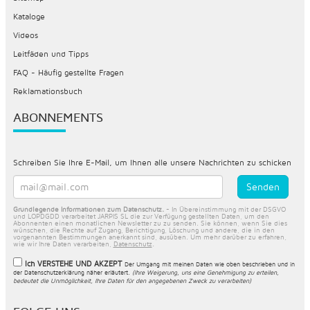
Kataloge
Videos
Leitfäden und Tipps
FAQ - Häufig gestellte Fragen
Reklamationsbuch
ABONNEMENTS
Schreiben Sie Ihre E-Mail, um Ihnen alle unsere Nachrichten zu schicken
Grundlegende Informationen zum Datenschutz.
- In Übereinstimmung mit der DSGVO
und LOPDGDD verarbeitet JARPIS SL die zur Verfügung gestellten Daten, um den
Abonnenten einen monatlichen Newsletter zu zu senden. Sie können, wenn Sie dies
wünschen, die Rechte auf Zugang, Berichtigung, Löschung und andere, die in den
vorgenannten Bestimmungen anerkannt sind, ausüben. Um mehr darüber zu erfahren,
wie wir Ihre Daten verarbeiten,
Datenschutz
.
Ich VERSTEHE UND AKZEPT
Der Umgang mit meinen Daten wie oben beschrieben und in
der
Datenschutzerklärung näher erläutert
.
(Ihre Weigerung, uns eine Genehmigung zu erteilen,
bedeutet die Unmöglichkeit, Ihre Daten für den angegebenen Zweck zu verarbeiten)