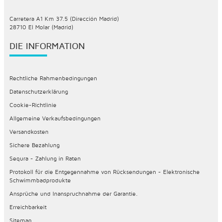
Carretera A1 Km 37.5 (Dirección Madrid)
28710 El Molar (Madrid)
DIE INFORMATION
Rechtliche Rahmenbedingungen
Datenschutzerklärung
Cookie-Richtlinie
Allgemeine Verkaufsbedingungen
Versandkosten
Sichere Bezahlung
Sequra - Zahlung in Raten
Protokoll für die Entgegennahme von Rücksendungen - Elektronische
Schwimmbadprodukte
Ansprüche und Inanspruchnahme der Garantie.
Erreichbarkeit
Sitemap