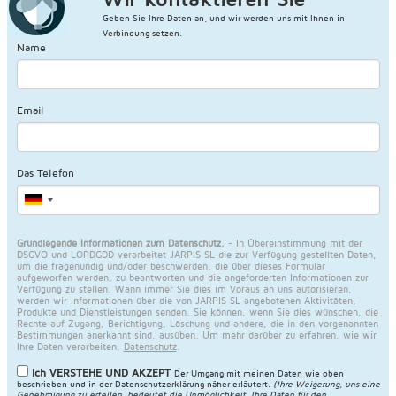
Geben Sie Ihre Daten an, und wir werden uns mit Ihnen in
Verbindung setzen.
Name
Email
Das Telefon
Grundlegende Informationen zum Datenschutz.
- In Übereinstimmung mit der
DSGVO und LOPDGDD verarbeitet JARPIS SL die zur Verfügung gestellten Daten,
um die fragenundig und/oder beschwerden, die über dieses Formular
aufgeworfen werden, zu beantworten und die angeforderten Informationen zur
Verfügung zu stellen. Wann immer Sie dies im Voraus an uns autorisieren,
werden wir Informationen über die von JARPIS SL angebotenen Aktivitäten,
Produkte und Dienstleistungen senden. Sie können, wenn Sie dies wünschen, die
Rechte auf Zugang, Berichtigung, Löschung und andere, die in den vorgenannten
Bestimmungen anerkannt sind, ausüben. Um mehr darüber zu erfahren, wie wir
Ihre Daten verarbeiten,
Datenschutz
.
Ich VERSTEHE UND AKZEPT
Der Umgang mit meinen Daten wie oben
beschrieben und in der
Datenschutzerklärung näher erläutert
.
(Ihre Weigerung, uns eine
Genehmigung zu erteilen, bedeutet die Unmöglichkeit, Ihre Daten für den