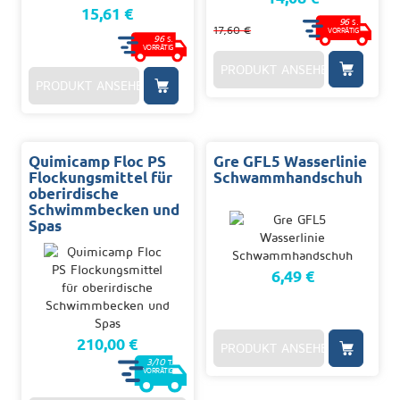
15,61 €
96
S.
17,60 €
VORRÄTIG
96
S.
VORRÄTIG
PRODUKT ANSEHEN
PRODUKT ANSEHEN
Quimicamp Floc PS
Gre GFL5 Wasserlinie
Flockungsmittel für
Schwammhandschuh
oberirdische
Schwimmbecken und
Spas
6,49 €
210,00 €
PRODUKT ANSEHEN
3/10
T.
VORRÄTIG