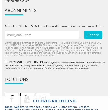
Reklamationsbuch
ABONNEMENTS
Schreiben Sie Ihre E-Mail, um Ihnen alle unsere Nachrichten zu schicken
Grundlegende Informationen zum Datenschutz.
- In Übereinstimmung mit der DSGVO
und LOPDGDD verarbeitet JARPIS SL die zur Verfügung gestellten Daten, um den
Abonnenten einen monatlichen Newsletter zu zu senden. Sie können, wenn Sie dies
wünschen, die Rechte auf Zugang, Berichtigung, Löschung und andere, die in den
vorgenannten Bestimmungen anerkannt sind, ausüben. Um mehr darüber zu erfahren,
wie wir Ihre Daten verarbeiten,
Datenschutz
.
Ich VERSTEHE UND AKZEPT
Der Umgang mit meinen Daten wie oben beschrieben und in
der
Datenschutzerklärung näher erläutert
.
(Ihre Weigerung, uns eine Genehmigung zu erteilen,
bedeutet die Unmöglichkeit, Ihre Daten für den angegebenen Zweck zu verarbeiten)
FOLGE UNS
COOKIE-RICHTLINIE
Diese Website verwendet Cookies von Drittanbietern, um Ihre
Surfgewohnheiten kennen zu lernen, Ihnen personalisierte Werbung