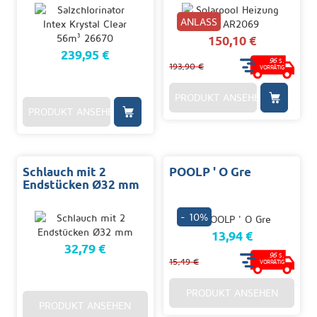
ANLASS
150,10 €
239,95 €
96
S.
193,90 €
VORRÄTIG
PRODUKT ANSEHEN
PRODUKT ANSEHEN
Schlauch mit 2
POOLP ' O Gre
Endstücken Ø32 mm
- 10%
13,94 €
32,79 €
96
S.
15,49 €
VORRÄTIG
PRODUKT ANSEHEN
PRODUKT ANSEHEN