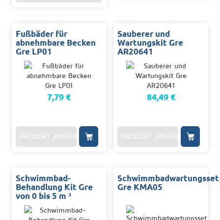
Fußbäder für
Sauberer und
abnehmbare Becken
Wartungskit Gre
Gre LP01
AR20641
7,79 €
84,49 €
PRODUKT ANSEHEN
PRODUKT ANSEHEN
Schwimmbad-
Schwimmbadwartungsset
Behandlung Kit Gre
Gre KMA05
von 0 bis 5 m ³