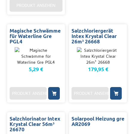
PRODUKT ANSEHEN
Magische Schwämme
Salzchloriergerät
für Waterline Gre
Intex Krystal Clear
PGL4
26m³ 26668
5,29 €
179,95 €
PRODUKT ANSEHEN
PRODUKT ANSEHEN
Salzchlorinator Intex
Solarpool Heizung gre
Krystal Clear 56m³
AR2069
26670