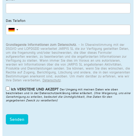
Das Telefon
Grundlegende Informationen zum Datenschutz.
- In Übereinstimmung mit der
DSGVO und LOPDGDD verarbeitet JARPIS SL die zur Verfügung gestellten Daten,
um die fragenundig und/oder beschwerden, die über dieses Formular
aufgeworfen werden, zu beantworten und die angeforderten Informationen zur
Verfügung zu stellen. Wann immer Sie dies im Voraus an uns autorisieren,
werden wir Informationen über die von JARPIS SL angebotenen Aktivitäten,
Produkte und Dienstleistungen senden. Sie können, wenn Sie dies wünschen, die
Rechte auf Zugang, Berichtigung, Löschung und andere, die in den vorgenannten
Bestimmungen anerkannt sind, ausüben. Um mehr darüber zu erfahren, wie wir
Ihre Daten verarbeiten,
Datenschutz
.
Ich VERSTEHE UND AKZEPT
Der Umgang mit meinen Daten wie oben
beschrieben und in der
Datenschutzerklärung näher erläutert
.
(Ihre Weigerung, uns eine
Genehmigung zu erteilen, bedeutet die Unmöglichkeit, Ihre Daten für den
angegebenen Zweck zu verarbeiten)
Senden