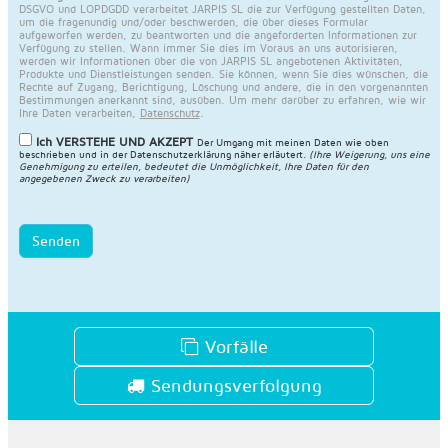
DSGVO und LOPDGDD verarbeitet JARPIS SL die zur Verfügung gestellten Daten,
um die fragenundig und/oder beschwerden, die über dieses Formular
aufgeworfen werden, zu beantworten und die angeforderten Informationen zur
Verfügung zu stellen. Wann immer Sie dies im Voraus an uns autorisieren,
werden wir Informationen über die von JARPIS SL angebotenen Aktivitäten,
Produkte und Dienstleistungen senden. Sie können, wenn Sie dies wünschen, die
Rechte auf Zugang, Berichtigung, Löschung und andere, die in den vorgenannten
Bestimmungen anerkannt sind, ausüben. Um mehr darüber zu erfahren, wie wir
Ihre Daten verarbeiten,
Datenschutz
.
Ich VERSTEHE UND AKZEPT
Der Umgang mit meinen Daten wie oben
beschrieben und in der
Datenschutzerklärung näher erläutert
.
(Ihre Weigerung, uns eine
Genehmigung zu erteilen, bedeutet die Unmöglichkeit, Ihre Daten für den
angegebenen Zweck zu verarbeiten)
Senden
Vorfälle
Sendungsverfolgung