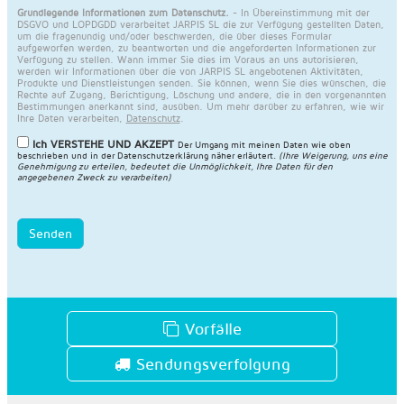
Grundlegende Informationen zum Datenschutz.
- In Übereinstimmung mit der
DSGVO und LOPDGDD verarbeitet JARPIS SL die zur Verfügung gestellten Daten,
um die fragenundig und/oder beschwerden, die über dieses Formular
aufgeworfen werden, zu beantworten und die angeforderten Informationen zur
Verfügung zu stellen. Wann immer Sie dies im Voraus an uns autorisieren,
werden wir Informationen über die von JARPIS SL angebotenen Aktivitäten,
Produkte und Dienstleistungen senden. Sie können, wenn Sie dies wünschen, die
Rechte auf Zugang, Berichtigung, Löschung und andere, die in den vorgenannten
Bestimmungen anerkannt sind, ausüben. Um mehr darüber zu erfahren, wie wir
Ihre Daten verarbeiten,
Datenschutz
.
Ich VERSTEHE UND AKZEPT
Der Umgang mit meinen Daten wie oben
beschrieben und in der
Datenschutzerklärung näher erläutert
.
(Ihre Weigerung, uns eine
Genehmigung zu erteilen, bedeutet die Unmöglichkeit, Ihre Daten für den
angegebenen Zweck zu verarbeiten)
Senden
Vorfälle
Sendungsverfolgung