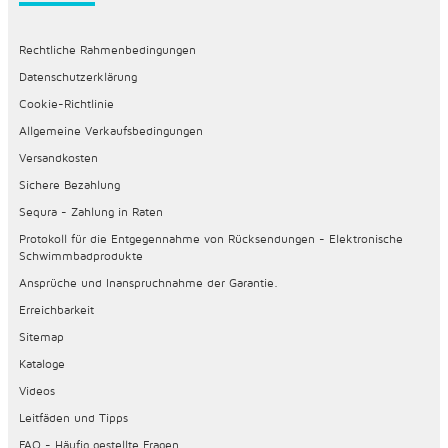
Rechtliche Rahmenbedingungen
Datenschutzerklärung
Cookie-Richtlinie
Allgemeine Verkaufsbedingungen
Versandkosten
Sichere Bezahlung
Sequra - Zahlung in Raten
Protokoll für die Entgegennahme von Rücksendungen - Elektronische
Schwimmbadprodukte
Ansprüche und Inanspruchnahme der Garantie.
Erreichbarkeit
Sitemap
Kataloge
Videos
Leitfäden und Tipps
FAQ - Häufig gestellte Fragen