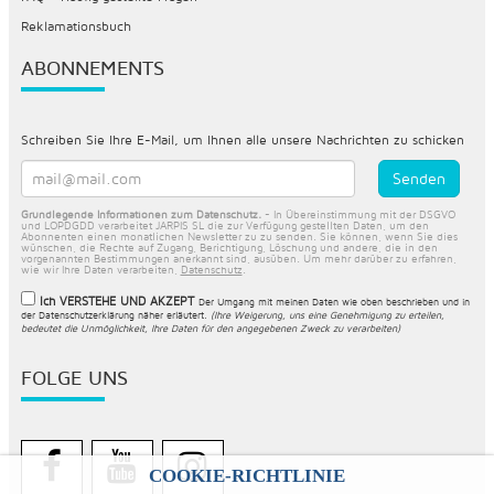
Reklamationsbuch
ABONNEMENTS
Schreiben Sie Ihre E-Mail, um Ihnen alle unsere Nachrichten zu schicken
Grundlegende Informationen zum Datenschutz.
- In Übereinstimmung mit der DSGVO
und LOPDGDD verarbeitet JARPIS SL die zur Verfügung gestellten Daten, um den
Abonnenten einen monatlichen Newsletter zu zu senden. Sie können, wenn Sie dies
wünschen, die Rechte auf Zugang, Berichtigung, Löschung und andere, die in den
vorgenannten Bestimmungen anerkannt sind, ausüben. Um mehr darüber zu erfahren,
wie wir Ihre Daten verarbeiten,
Datenschutz
.
Ich VERSTEHE UND AKZEPT
Der Umgang mit meinen Daten wie oben beschrieben und in
der
Datenschutzerklärung näher erläutert
.
(Ihre Weigerung, uns eine Genehmigung zu erteilen,
bedeutet die Unmöglichkeit, Ihre Daten für den angegebenen Zweck zu verarbeiten)
FOLGE UNS
COOKIE-RICHTLINIE