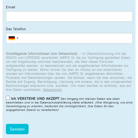
Email
Das Telefon
Grundlegende Informationen zum Datenschutz.
- In Übereinstimmung mit der
DSGVO und LOPDGDD verarbeitet JARPIS SL die zur Verfügung gestellten Daten,
um die fragenundig und/oder beschwerden, die über dieses Formular
aufgeworfen werden, zu beantworten und die angeforderten Informationen zur
Verfügung zu stellen. Wann immer Sie dies im Voraus an uns autorisieren,
werden wir Informationen über die von JARPIS SL angebotenen Aktivitäten,
Produkte und Dienstleistungen senden. Sie können, wenn Sie dies wünschen, die
Rechte auf Zugang, Berichtigung, Löschung und andere, die in den vorgenannten
Bestimmungen anerkannt sind, ausüben. Um mehr darüber zu erfahren, wie wir
Ihre Daten verarbeiten,
Datenschutz
.
Ich VERSTEHE UND AKZEPT
Der Umgang mit meinen Daten wie oben
beschrieben und in der
Datenschutzerklärung näher erläutert
.
(Ihre Weigerung, uns eine
Genehmigung zu erteilen, bedeutet die Unmöglichkeit, Ihre Daten für den
angegebenen Zweck zu verarbeiten)
Senden