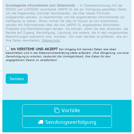
Grundlegende Informationen zum Datenschutz.
- In Übereinstimmung mit der
DSGVO und LOPDGDD verarbeitet JARPIS SL die zur Verfügung gestellten Daten,
um die fragenundig und/oder beschwerden, die über dieses Formular
aufgeworfen werden, zu beantworten und die angeforderten Informationen zur
Verfügung zu stellen. Wann immer Sie dies im Voraus an uns autorisieren,
werden wir Informationen über die von JARPIS SL angebotenen Aktivitäten,
Produkte und Dienstleistungen senden. Sie können, wenn Sie dies wünschen, die
Rechte auf Zugang, Berichtigung, Löschung und andere, die in den vorgenannten
Bestimmungen anerkannt sind, ausüben. Um mehr darüber zu erfahren, wie wir
Ihre Daten verarbeiten,
Datenschutz
.
Ich VERSTEHE UND AKZEPT
Der Umgang mit meinen Daten wie oben
beschrieben und in der
Datenschutzerklärung näher erläutert
.
(Ihre Weigerung, uns eine
Genehmigung zu erteilen, bedeutet die Unmöglichkeit, Ihre Daten für den
angegebenen Zweck zu verarbeiten)
Senden
Vorfälle
Sendungsverfolgung