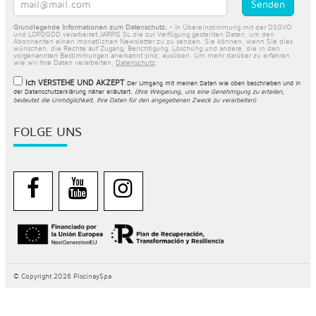
Grundlegende Informationen zum Datenschutz.
- In Übereinstimmung mit der DSGVO
und LOPDGDD verarbeitet JARPIS SL die zur Verfügung gestellten Daten, um den
Abonnenten einen monatlichen Newsletter zu zu senden. Sie können, wenn Sie dies
wünschen, die Rechte auf Zugang, Berichtigung, Löschung und andere, die in den
vorgenannten Bestimmungen anerkannt sind, ausüben. Um mehr darüber zu erfahren,
wie wir Ihre Daten verarbeiten,
Datenschutz
.
Ich VERSTEHE UND AKZEPT
Der Umgang mit meinen Daten wie oben beschrieben und in
der
Datenschutzerklärung näher erläutert
.
(Ihre Weigerung, uns eine Genehmigung zu erteilen,
bedeutet die Unmöglichkeit, Ihre Daten für den angegebenen Zweck zu verarbeiten)
FOLGE UNS
© Copyright 2026 PiscinaySpa