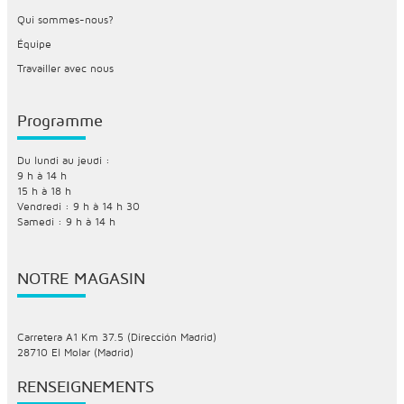
Qui sommes-nous?
Équipe
Travailler avec nous
Programme
Du lundi au jeudi :
9 h à 14 h
15 h à 18 h
Vendredi : 9 h à 14 h 30
Samedi : 9 h à 14 h
NOTRE MAGASIN
Carretera A1 Km 37.5 (Dirección Madrid)
28710 El Molar (Madrid)
RENSEIGNEMENTS