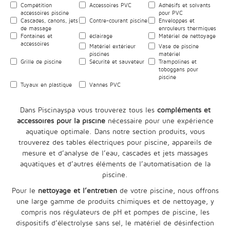
Compétition
Accessoires PVC
Adhésifs et solvants
accessoires piscine
pour PVC
Cascades, canons, jets
Contre-courant piscine
Enveloppes et
de massage
enrouleurs thermiques
Fontaines et
éclairage
Matériel de nettoyage
accessoires
Matériel extérieur
Vase de piscine
piscines
matériel
Grille de piscine
Sécurité et sauveteur
Trampolines et
toboggans pour
piscine
Tuyaux en plastique
Vannes PVC
Dans Piscinayspa vous trouverez tous les
compléments et
accessoires pour la piscine
nécessaire pour une expérience
aquatique optimale. Dans notre section produits, vous
trouverez des tables électriques pour piscine, appareils de
mesure et d’analyse de l’eau, cascades et jets massages
aquatiques et d’autres éléments de l’automatisation de la
piscine.
Pour le
nettoyage et l’entretien
de votre piscine, nous offrons
une large gamme de produits chimiques et de nettoyage, y
compris nos régulateurs de pH et pompes de piscine, les
dispositifs d’électrolyse sans sel, le matériel de désinfection