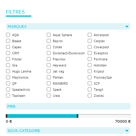
FILTRES
MARQUES
AQA
Aqua Sphere
Astralpool
Baeza
Bayrol
Calplas
Cepex
Collak
Coverpool
CRM
Duractech/Duravision
Evaoptics
Fitstar
Flexinox
Formidra
Gre
Hayward
Hidroten
Hugo Lahme
Jet vag
Kripsol
Maytronics
Pahlen
PiscinaySpa
QP
RAINBIRD
SCP
Spaelectrics
Speck
Tangit
Topclean
Uwe
Zodiac
PRIX
0 €
70000 €
SOUS-CATÉGORIE