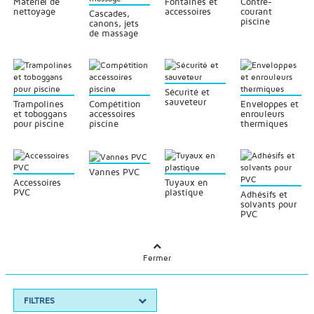
Matériel de
Fontaines et
Contre-
nettoyage
accessoires
courant
Cascades,
piscine
canons, jets
de massage
Sécurité et
sauveteur
Trampolines
Compétition
Enveloppes et
et toboggans
accessoires
enrouleurs
pour piscine
piscine
thermiques
Vannes PVC
Accessoires
Tuyaux en
PVC
plastique
Adhésifs et
solvants pour
PVC
Fermer
FILTRES