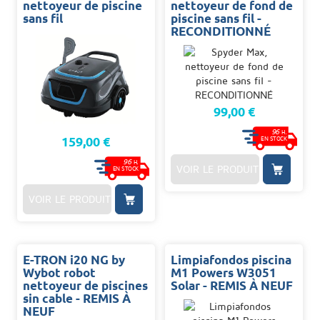
nettoyeur de piscine
nettoyeur de fond de
sans fil
piscine sans fil -
RECONDITIONNÉ
99,00 €
96
H.
159,00 €
EN STOCK
96
H.
VOIR LE PRODUIT
EN STOCK
VOIR LE PRODUIT
E-TRON i20 NG by
Limpiafondos piscina
Wybot robot
M1 Powers W3051
nettoyeur de piscines
Solar - REMIS À NEUF
sin cable - REMIS À
NEUF