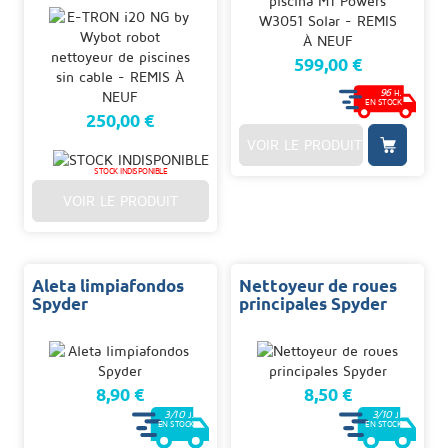
599,00 €
96
H.
EN STOCK
250,00 €
VOIR LE PRODUIT
STOCK INDISPONIBLE
VOIR LE PRODUIT
Aleta limpiafondos
Nettoyeur de roues
Spyder
principales Spyder
8,90 €
8,50 €
3/10
3/10
J.
J.
EN STOCK
EN STOCK