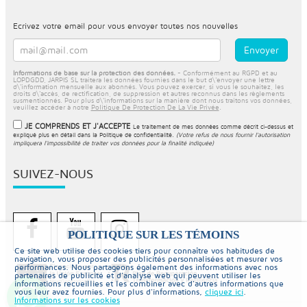
Ecrivez votre email pour vous envoyer toutes nos nouvelles
Informations de base sur la protection des données.
- Conformément au RGPD et au
LOPDGDD, JARPIS SL traitera les données fournies dans le but d\'envoyer une lettre
d\'information mensuelle aux abonnés. Vous pouvez exercer, si vous le souhaitez, les
droits d\'accès, de rectification, de suppression et autres reconnus dans les règlements
susmentionnés. Pour plus d\'informations sur la manière dont nous traitons vos données,
veuillez accéder à notre
Politique De Protection De La Vie Privée
.
JE COMPRENDS ET J'ACCEPTE
Le traitement de mes données comme décrit ci-dessus et
expliqué plus en détail dans la
Politique de confidentialité
.
(Votre refus de nous fournir l'autorisation
impliquera l'impossibilité de traiter vos données pour la finalité indiquée)
SUIVEZ-NOUS
POLITIQUE SUR LES TÉMOINS
Ce site web utilise des cookies tiers pour connaître vos habitudes de
navigation, vous proposer des publicités personnalisées et mesurer vos
performances. Nous partageons également des informations avec nos
partenaires de publicité et d'analyse web qui peuvent utiliser les
informations recueillies et les combiner avec d'autres informations que
vous leur avez fournies. Pour plus d'informations,
cliquez ici
.
Informations sur les cookies