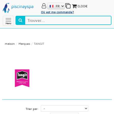
0,00€
Où est ma commande?
Menú
maison
Marques
TANGIT
Trier par: