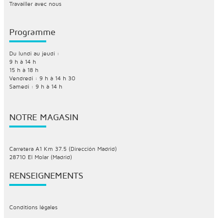
Travailler avec nous
Programme
Du lundi au jeudi :
9 h à 14 h
15 h à 18 h
Vendredi : 9 h à 14 h 30
Samedi : 9 h à 14 h
NOTRE MAGASIN
Carretera A1 Km 37.5 (Dirección Madrid)
28710 El Molar (Madrid)
RENSEIGNEMENTS
Conditions légales