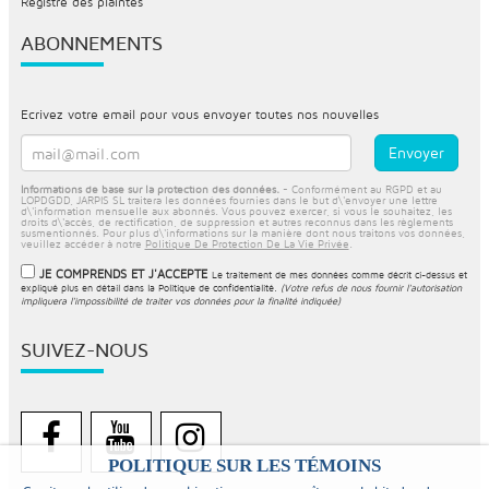
Registre des plaintes
ABONNEMENTS
Ecrivez votre email pour vous envoyer toutes nos nouvelles
Informations de base sur la protection des données.
- Conformément au RGPD et au
LOPDGDD, JARPIS SL traitera les données fournies dans le but d\'envoyer une lettre
d\'information mensuelle aux abonnés. Vous pouvez exercer, si vous le souhaitez, les
droits d\'accès, de rectification, de suppression et autres reconnus dans les règlements
susmentionnés. Pour plus d\'informations sur la manière dont nous traitons vos données,
veuillez accéder à notre
Politique De Protection De La Vie Privée
.
JE COMPRENDS ET J'ACCEPTE
Le traitement de mes données comme décrit ci-dessus et
expliqué plus en détail dans la
Politique de confidentialité
.
(Votre refus de nous fournir l'autorisation
impliquera l'impossibilité de traiter vos données pour la finalité indiquée)
SUIVEZ-NOUS
POLITIQUE SUR LES TÉMOINS