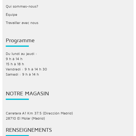
Qui sommes-nous?
Équipe
Travailler avec nous
Programme
Du lundi au jeudi :
9 h à 14 h
15 h à 18 h
Vendredi : 9 h à 14 h 30
Samedi : 9 h à 14 h
NOTRE MAGASIN
Carretera A1 Km 37.5 (Dirección Madrid)
28710 El Molar (Madrid)
RENSEIGNEMENTS