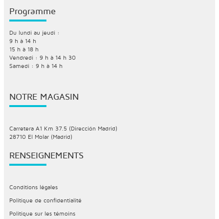
Programme
Du lundi au jeudi :
9 h à 14 h
15 h à 18 h
Vendredi : 9 h à 14 h 30
Samedi : 9 h à 14 h
NOTRE MAGASIN
Carretera A1 Km 37.5 (Dirección Madrid)
28710 El Molar (Madrid)
RENSEIGNEMENTS
Conditions légales
Politique de confidentialité
Politique sur les témoins