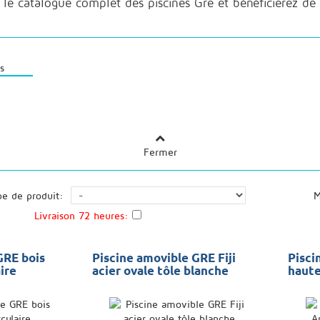
le catalogue complet des piscines Gre et bénéficierez de t
Fermer
pe de produit:
M
Livraison 72 heures:
GRE bois
Piscine amovible GRE Fiji
Pisci
aire
acier ovale tôle blanche
haut