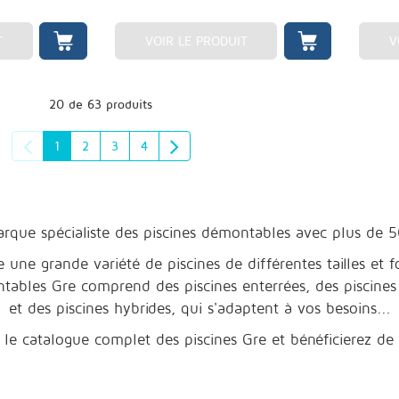
T
VOIR LE PRODUIT
V
20 de 63 produits
1
2
3
4
arque spécialiste des piscines démontables avec plus de 5
ne grande variété de piscines de différentes tailles et fo
ables Gre comprend des piscines enterrées, des piscines e
et des piscines hybrides, qui s'adaptent à vos besoins...
le catalogue complet des piscines Gre et bénéficierez de t