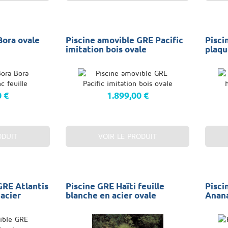
Bora ovale
Piscine amovible GRE Pacific
Pisci
imitation bois ovale
plaqu
0 €
1.899,00 €
ODUIT
VOIR LE PRODUIT
GRE Atlantis
Piscine GRE Haïti feuille
Pisci
 acier
blanche en acier ovale
Anan