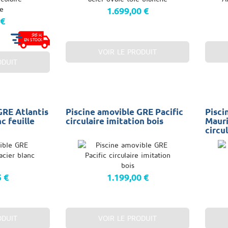
1.699,00 €
 €
96
H.
EN STOCK
VOIR LE PRODUIT
ODUIT
GRE Atlantis
Piscine amovible GRE Pacific
Pisci
c feuille
circulaire imitation bois
Mauri
circu
5 €
1.199,00 €
ODUIT
VOIR LE PRODUIT