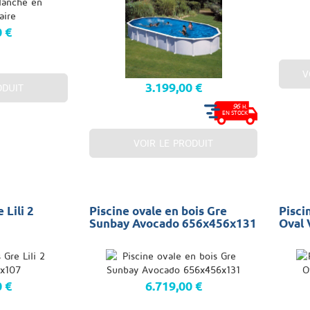
0 €
V
3.199,00 €
ODUIT
96
H.
EN STOCK
VOIR LE PRODUIT
 Lili 2
Piscine ovale en bois Gre
Pisci
Sunbay Avocado 656x456x131
Oval
0 €
6.719,00 €