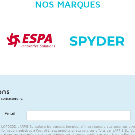
NOS MARQUES
ons
 contacterons.
Email
PDGDD, JARPIS SL traitera les données fournies, afin de répondre aux questions et/ou a
rmations relatives à l'activité, aux produits et aux services offerts par JARPIS SL. Vous
rmations sur la manière dont nous traitons vos données, veuillez accéder à notre
Politiq