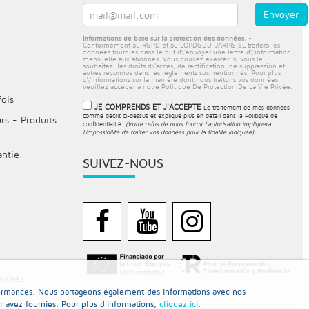
Informations de base sur la protection des données.
-
Conformément au RGPD et au LOPDGDD, JARPIS SL traitera les
données fournies dans le but d\'envoyer une lettre d\'information
mensuelle aux abonnés. Vous pouvez exercer, si vous le
souhaitez, les droits d\'accès, de rectification, de suppression et
autres reconnus dans les règlements susmentionnés. Pour plus
d\'informations sur la manière dont nous traitons vos données,
veuillez accéder à notre
Politique De Protection De La Vie Privée
.
fois
JE COMPRENDS ET J'ACCEPTE
Le traitement de mes données
comme décrit ci-dessus et expliqué plus en détail dans la
Politique de
rs - Produits
confidentialité
.
(Votre refus de nous fournir l'autorisation impliquera
l'impossibilité de traiter vos données pour la finalité indiquée)
antie.
SUIVEZ-NOUS
osées
erformances. Nous partageons également des informations avec nos
ur avez fournies. Pour plus d'informations,
cliquez ici
.