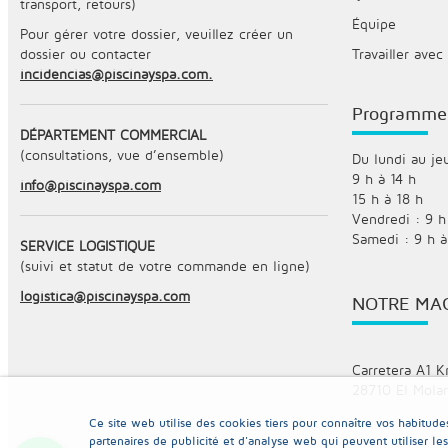
transport, retours)
Équipe
Pour gérer votre dossier, veuillez créer un
dossier ou contacter
Travailler avec
incidencias@piscinayspa.com.
Programme
DÉPARTEMENT COMMERCIAL
(consultations, vue d’ensemble)
Du lundi au jeu
9 h à 14 h
info@piscinayspa.com
15 h à 18 h
Vendredi : 9 h
Samedi : 9 h à
SERVICE LOGISTIQUE
(suivi et statut de votre commande en ligne)
logistica@piscinayspa.com
NOTRE MA
Carretera A1 K
28710 El Molar
Ce site web utilise des cookies tiers pour connaître vos habitu
partenaires de publicité et d'analyse web qui peuvent utiliser le