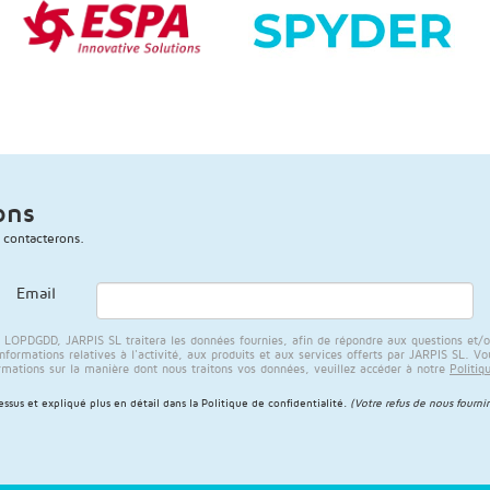
ons
 contacterons.
Email
PDGDD, JARPIS SL traitera les données fournies, afin de répondre aux questions et/ou a
rmations relatives à l'activité, aux produits et aux services offerts par JARPIS SL. Vous
rmations sur la manière dont nous traitons vos données, veuillez accéder à notre
Politiq
sus et expliqué plus en détail dans la
Politique de confidentialité
.
(Votre refus de nous fournir