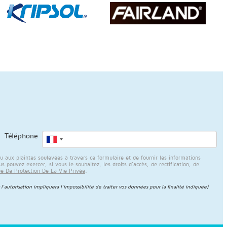
Téléphone
ux plaintes soulevées à travers ce formulaire et de fournir les informations
 pouvez exercer, si vous le souhaitez, les droits d'accès, de rectification, de
ue De Protection De La Vie Privée
.
 l'autorisation impliquera l'impossibilité de traiter vos données pour la finalité indiquée)