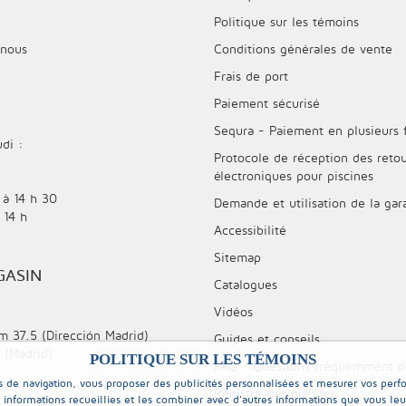
Politique sur les témoins
 nous
Conditions générales de vente
Frais de port
Paiement sécurisé
Sequra - Paiement en plusieurs 
di :
Protocole de réception des retou
électroniques pour piscines
 à 14 h 30
Demande et utilisation de la gar
 14 h
Accessibilité
Sitemap
GASIN
Catalogues
Vidéos
m 37.5 (Dirección Madrid)
Guides et conseils
 (Madrid)
POLITIQUE SUR LES TÉMOINS
FAQ - Questions fréquemment p
des de navigation, vous proposer des publicités personnalisées et mesurer vos p
Registre des plaintes
s informations recueillies et les combiner avec d'autres informations que vous le