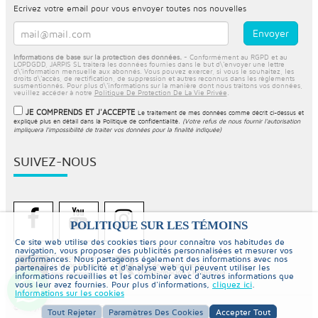
Ecrivez votre email pour vous envoyer toutes nos nouvelles
Informations de base sur la protection des données.
- Conformément au RGPD et au
LOPDGDD, JARPIS SL traitera les données fournies dans le but d\'envoyer une lettre
d\'information mensuelle aux abonnés. Vous pouvez exercer, si vous le souhaitez, les
droits d\'accès, de rectification, de suppression et autres reconnus dans les règlements
susmentionnés. Pour plus d\'informations sur la manière dont nous traitons vos données,
veuillez accéder à notre
Politique De Protection De La Vie Privée
.
JE COMPRENDS ET J'ACCEPTE
Le traitement de mes données comme décrit ci-dessus et
expliqué plus en détail dans la
Politique de confidentialité
.
(Votre refus de nous fournir l'autorisation
impliquera l'impossibilité de traiter vos données pour la finalité indiquée)
SUIVEZ-NOUS
POLITIQUE SUR LES TÉMOINS
Ce site web utilise des cookies tiers pour connaître vos habitudes de
navigation, vous proposer des publicités personnalisées et mesurer vos
performances. Nous partageons également des informations avec nos
partenaires de publicité et d'analyse web qui peuvent utiliser les
informations recueillies et les combiner avec d'autres informations que
vous leur avez fournies. Pour plus d'informations,
cliquez ici
.
Informations sur les cookies
© Copyright 2026 PiscinaySpa
Tout Rejeter
Paramètres Des Cookies
Accepter Tout