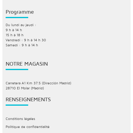
Programme
Du lundi au jeudi :
9 h à 14 h
15 h à 18 h
Vendredi : 9 h à 14 h 30
Samedi : 9 h à 14 h
NOTRE MAGASIN
Carretera A1 Km 37.5 (Dirección Madrid)
28710 El Molar (Madrid)
RENSEIGNEMENTS
Conditions légales
Politique de confidentialité