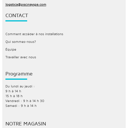
logistica@piscinayspa.com
CONTACT
Comment accéder à nos installations
Qui sommes-nous?
Équipe
Travailler avec nous
Programme
Du lundi au jeudi :
9 h à 14 h
15 h à 18 h
Vendredi : 9 h à 14 h 30
Samedi : 9 h à 14 h
NOTRE MAGASIN