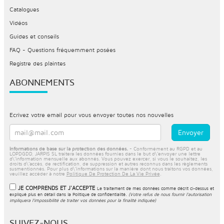
Catalogues
Vidéos
Guides et conseils
FAQ - Questions fréquemment posées
Registre des plaintes
ABONNEMENTS
Ecrivez votre email pour vous envoyer toutes nos nouvelles
Informations de base sur la protection des données.
- Conformément au RGPD et au
LOPDGDD, JARPIS SL traitera les données fournies dans le but d\'envoyer une lettre
d\'information mensuelle aux abonnés. Vous pouvez exercer, si vous le souhaitez, les
droits d\'accès, de rectification, de suppression et autres reconnus dans les règlements
susmentionnés. Pour plus d\'informations sur la manière dont nous traitons vos données,
veuillez accéder à notre
Politique De Protection De La Vie Privée
.
JE COMPRENDS ET J'ACCEPTE
Le traitement de mes données comme décrit ci-dessus et
expliqué plus en détail dans la
Politique de confidentialité
.
(Votre refus de nous fournir l'autorisation
impliquera l'impossibilité de traiter vos données pour la finalité indiquée)
SUIVEZ-NOUS