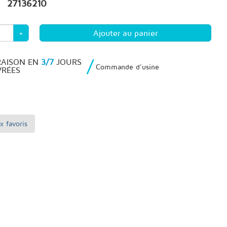
27136210
+
/
RAISON EN
3/7
JOURS
Commande d'usine
RÉES
x favoris