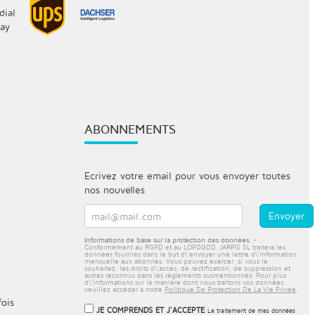
ABONNEMENTS
Ecrivez votre email pour vous envoyer toutes
nos nouvelles
Informations de base sur la protection des données.
-
Conformément au RGPD et au LOPDGDD, JARPIS SL traitera les
données fournies dans le but d\'envoyer une lettre d\'information
mensuelle aux abonnés. Vous pouvez exercer, si vous le
souhaitez, les droits d\'accès, de rectification, de suppression et
autres reconnus dans les règlements susmentionnés. Pour plus
d\'informations sur la manière dont nous traitons vos données,
veuillez accéder à notre
Politique De Protection De La Vie Privée
.
fois
JE COMPRENDS ET J'ACCEPTE
Le traitement de mes données