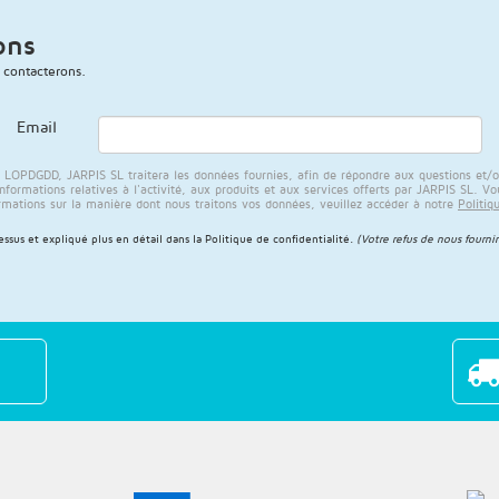
ons
 contacterons.
Email
PDGDD, JARPIS SL traitera les données fournies, afin de répondre aux questions et/ou a
rmations relatives à l'activité, aux produits et aux services offerts par JARPIS SL. Vous
rmations sur la manière dont nous traitons vos données, veuillez accéder à notre
Politiq
sus et expliqué plus en détail dans la
Politique de confidentialité
.
(Votre refus de nous fournir