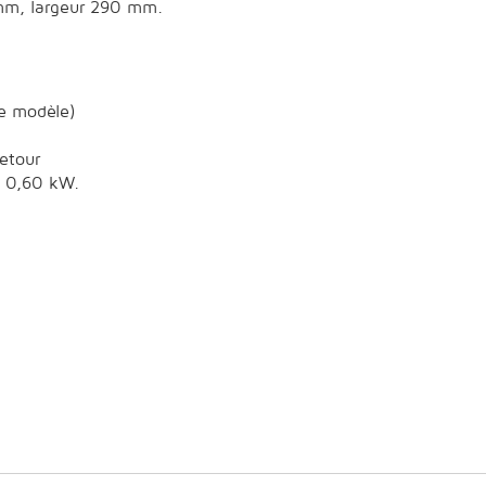
8 mm, largeur 290 mm.
le modèle)
retour
 à 0,60 kW.