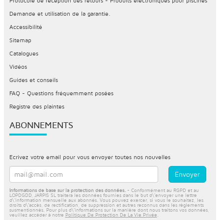
Protocole de réception des retours - Produits électroniques pour piscines
Demande et utilisation de la garantie.
Accessibilité
Sitemap
Catalogues
Vidéos
Guides et conseils
FAQ - Questions fréquemment posées
Registre des plaintes
ABONNEMENTS
Ecrivez votre email pour vous envoyer toutes nos nouvelles
Informations de base sur la protection des données.
- Conformément au RGPD et au
LOPDGDD, JARPIS SL traitera les données fournies dans le but d\'envoyer une lettre
d\'information mensuelle aux abonnés. Vous pouvez exercer, si vous le souhaitez, les
droits d\'accès, de rectification, de suppression et autres reconnus dans les règlements
susmentionnés. Pour plus d\'informations sur la manière dont nous traitons vos données,
veuillez accéder à notre
Politique De Protection De La Vie Privée
.