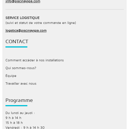
info@piscinayspa.com
SERVICE LOGISTIQUE
(suivi et statut de votre commande en ligne)
logistica@piscinayspa.com
CONTACT
Comment accéder à nos installations
Qui sommes-nous?
Équipe
Travailler avec nous
Programme
Du lundi au jeudi :
9 h à 14 h
15 h à 18 h
Vendredi : 9 h à 14 h 30