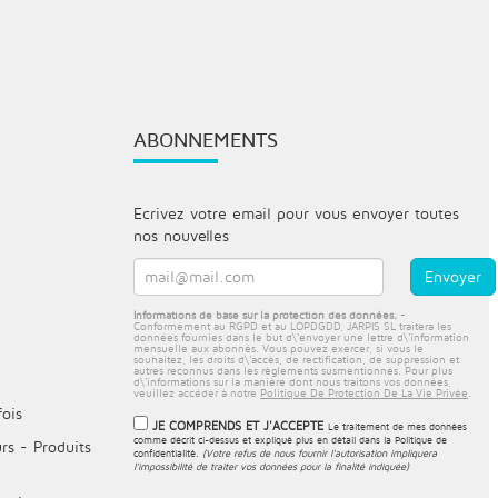
ABONNEMENTS
Ecrivez votre email pour vous envoyer toutes
nos nouvelles
Informations de base sur la protection des données.
-
Conformément au RGPD et au LOPDGDD, JARPIS SL traitera les
données fournies dans le but d\'envoyer une lettre d\'information
mensuelle aux abonnés. Vous pouvez exercer, si vous le
souhaitez, les droits d\'accès, de rectification, de suppression et
autres reconnus dans les règlements susmentionnés. Pour plus
d\'informations sur la manière dont nous traitons vos données,
veuillez accéder à notre
Politique De Protection De La Vie Privée
.
fois
JE COMPRENDS ET J'ACCEPTE
Le traitement de mes données
comme décrit ci-dessus et expliqué plus en détail dans la
Politique de
rs - Produits
confidentialité
.
(Votre refus de nous fournir l'autorisation impliquera
l'impossibilité de traiter vos données pour la finalité indiquée)