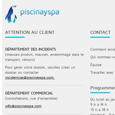
ATTENTION AU CLIENT
CONTACT
DÉPARTEMENT DES INCIDENTS
Comment accéde
(mauvais produit, mauvais, endommagé dans le
Qui sommes-n
transport, retours)
Équipe
Pour gérer votre dossier, veuillez créer un
dossier ou contacter
Travailler avec
incidencias@piscinayspa.com.
Programme
DÉPARTEMENT COMMERCIAL
(consultations, vue d’ensemble)
Du lundi au jeu
9 h à 14 h
info@piscinayspa.com
15 h à 18 h
Vendredi : 9 h