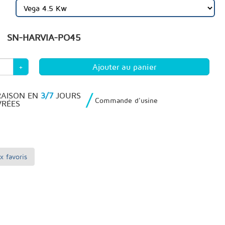
SN-HARVIA-PO45
+
/
RAISON EN
3/7
JOURS
Commande d'usine
RÉES
x favoris