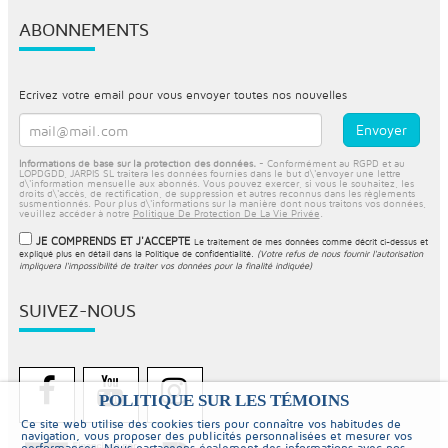
ABONNEMENTS
Ecrivez votre email pour vous envoyer toutes nos nouvelles
Informations de base sur la protection des données.
- Conformément au RGPD et au
LOPDGDD, JARPIS SL traitera les données fournies dans le but d\'envoyer une lettre
d\'information mensuelle aux abonnés. Vous pouvez exercer, si vous le souhaitez, les
droits d\'accès, de rectification, de suppression et autres reconnus dans les règlements
susmentionnés. Pour plus d\'informations sur la manière dont nous traitons vos données,
veuillez accéder à notre
Politique De Protection De La Vie Privée
.
JE COMPRENDS ET J'ACCEPTE
Le traitement de mes données comme décrit ci-dessus et
expliqué plus en détail dans la
Politique de confidentialité
.
(Votre refus de nous fournir l'autorisation
impliquera l'impossibilité de traiter vos données pour la finalité indiquée)
SUIVEZ-NOUS
POLITIQUE SUR LES TÉMOINS
Ce site web utilise des cookies tiers pour connaître vos habitudes de
navigation, vous proposer des publicités personnalisées et mesurer vos
performances. Nous partageons également des informations avec nos