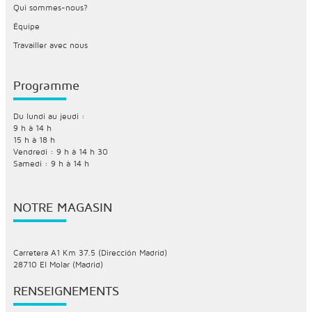
Qui sommes-nous?
Équipe
Travailler avec nous
Programme
Du lundi au jeudi :
9 h à 14 h
15 h à 18 h
Vendredi : 9 h à 14 h 30
Samedi : 9 h à 14 h
NOTRE MAGASIN
Carretera A1 Km 37.5 (Dirección Madrid)
28710 El Molar (Madrid)
RENSEIGNEMENTS