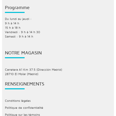
Programme
Du lundi au jeudi :
9 h à 14 h
15 h à 18 h
Vendredi : 9 h à 14 h 30
Samedi : 9 h à 14 h
NOTRE MAGASIN
Carretera A1 Km 37.5 (Dirección Madrid)
28710 El Molar (Madrid)
RENSEIGNEMENTS
Conditions légales
Politique de confidentialité
Politique sur les témoins