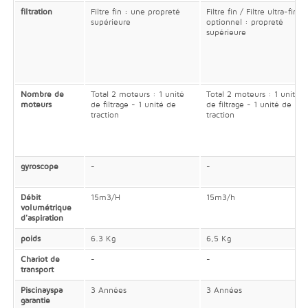
filtration
Filtre fin : une propreté
Filtre fin / Filtre ultra-fin
supérieure
optionnel : propreté
supérieure
Nombre de
Total 2 moteurs : 1 unité
Total 2 moteurs : 1 unité
moteurs
de filtrage - 1 unité de
de filtrage - 1 unité de
traction
traction
gyroscope
-
-
Débit
15m3/H
15m3/h
volumétrique
d'aspiration
poids
6.3 Kg
6,5 Kg
Chariot de
-
-
transport
Piscinayspa
3 Années
3 Années
garantie