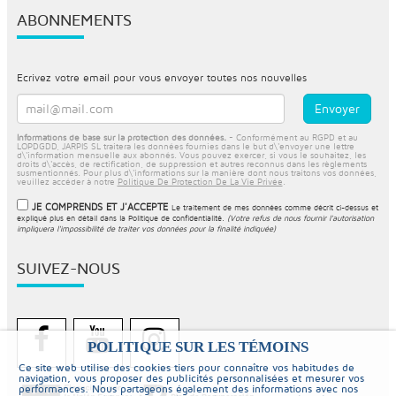
ABONNEMENTS
Ecrivez votre email pour vous envoyer toutes nos nouvelles
Informations de base sur la protection des données.
- Conformément au RGPD et au
LOPDGDD, JARPIS SL traitera les données fournies dans le but d\'envoyer une lettre
d\'information mensuelle aux abonnés. Vous pouvez exercer, si vous le souhaitez, les
droits d\'accès, de rectification, de suppression et autres reconnus dans les règlements
susmentionnés. Pour plus d\'informations sur la manière dont nous traitons vos données,
veuillez accéder à notre
Politique De Protection De La Vie Privée
.
JE COMPRENDS ET J'ACCEPTE
Le traitement de mes données comme décrit ci-dessus et
expliqué plus en détail dans la
Politique de confidentialité
.
(Votre refus de nous fournir l'autorisation
impliquera l'impossibilité de traiter vos données pour la finalité indiquée)
SUIVEZ-NOUS
POLITIQUE SUR LES TÉMOINS
Ce site web utilise des cookies tiers pour connaître vos habitudes de
navigation, vous proposer des publicités personnalisées et mesurer vos
performances. Nous partageons également des informations avec nos