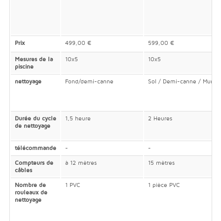
Prix
499,00 €
599,00 €
Mesures de la
10x5
10x5
piscine
nettoyage
Fond/demi-canne
Sol / Demi-canne / Mur
Durée du cycle
1,5 heure
2 Heures
de nettoyage
télécommande
-
-
Compteurs de
à 12 mètres
15 mètres
câbles
Nombre de
1 PVC
1 pièce PVC
rouleaux de
nettoyage