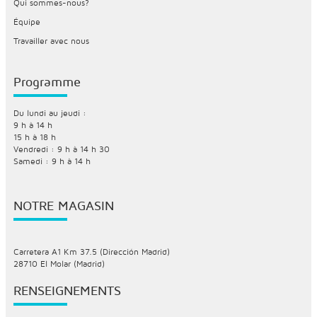
Qui sommes-nous?
Équipe
Travailler avec nous
Programme
Du lundi au jeudi :
9 h à 14 h
15 h à 18 h
Vendredi : 9 h à 14 h 30
Samedi : 9 h à 14 h
NOTRE MAGASIN
Carretera A1 Km 37.5 (Dirección Madrid)
28710 El Molar (Madrid)
RENSEIGNEMENTS