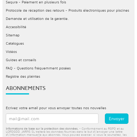
Sequra - Paiement en plusieurs fois
Protocole de réception des retours - Produits électroniques pour piscines
Demande et utilisation de la garantie.
Accessibilité
Sitemap
Catalogues
Vidéos
Guides et conseils
FAQ - Questions fréquemment posées
Registre des plaintes
ABONNEMENTS
Ecrivez votre email pour vous envoyer toutes nos nouvelles
Informations de base sur la protection des données.
- Conformément au RGPD et au
LOPDGDD, JARPIS SL traitera les données fournies dans le but d\'envoyer une lettre
d\'information mensuelle aux abonnés. Vous pouvez exercer, si vous le souhaitez, les