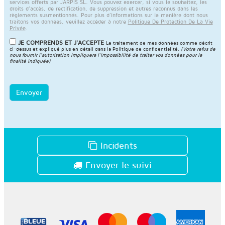
services offerts par JARPIS SL. Vous pouvez exercer, si vous le souhaitez, les
droits d'accès, de rectification, de suppression et autres reconnus dans les
règlements susmentionnés. Pour plus d'informations sur la manière dont nous
traitons vos données, veuillez accéder à notre
Politique De Protection De La Vie
Privée
.
JE COMPRENDS ET J'ACCEPTE
Le traitement de mes données comme décrit
ci-dessus et expliqué plus en détail dans la
Politique de confidentialité
.
(Votre refus de
nous fournir l'autorisation impliquera l'impossibilité de traiter vos données pour la
finalité indiquée)
Envoyer
Incidents
Envoyer le suivi